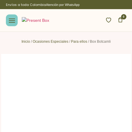
Envíos a toda Colombia
Atención por WhatsApp
0
Inicio
/
Ocasiones Especiales
/
Para ellos
/ Box Botcamli