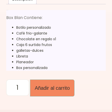
Descripción
Box Blan Contiene:
Botilo personalizado
Cafè frio-galante
Chocolate en regalo x1
Caja 6 surtida frutos
galletas-dulces
Libreta
Planeador
Box personalizada
Añadir al carrito