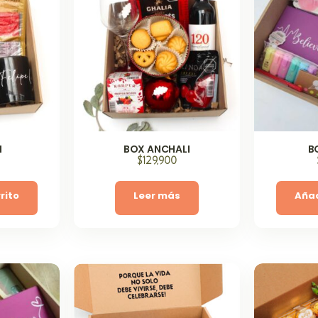
I
BOX ANCHALI
B
$
129,900
rito
Leer más
Añad