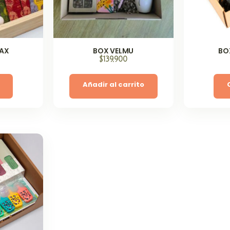
LAX
BOX VELMU
BO
$
139,900
Añadir al carrito