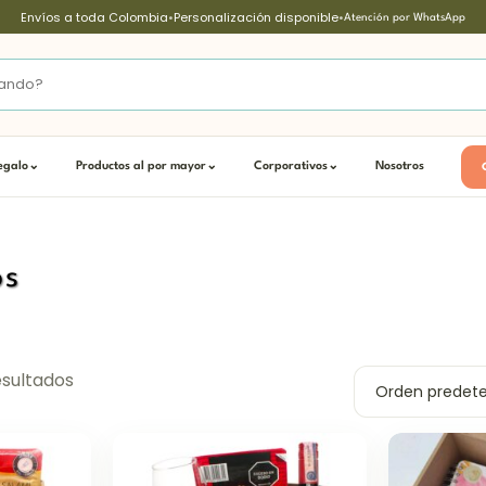
Envíos a toda Colombia
•
Personalización disponible
•
Atención por WhatsApp
egalo
⌄
Productos al por mayor
⌄
Corporativos
⌄
Nosotros
os
esultados