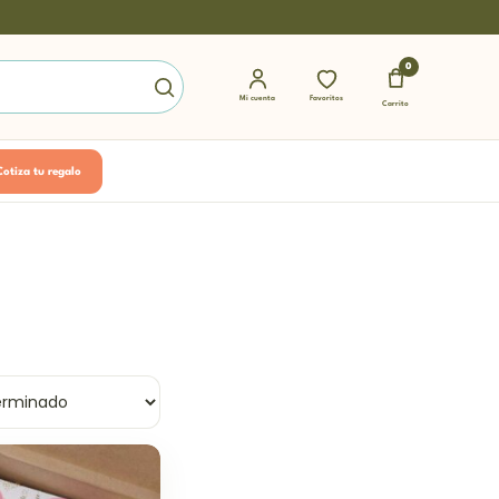
0
Mi cuenta
Favoritos
Carrito
Cotiza tu regalo