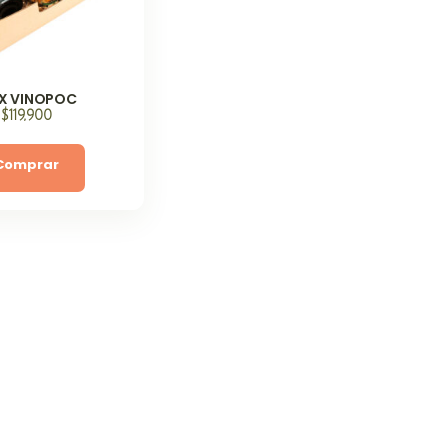
X VINOPOC
$
119,900
Comprar