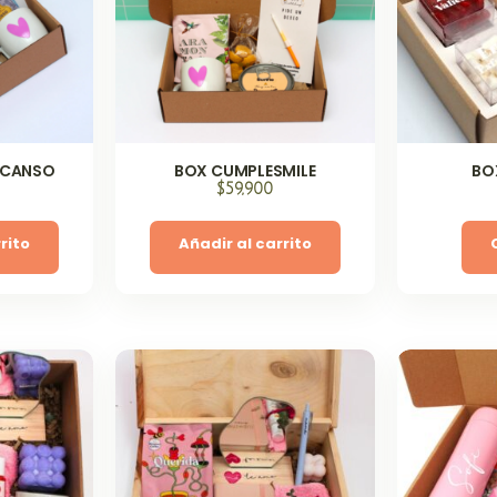
SCANSO
BOX CUMPLESMILE
BO
$
59,900
rito
Añadir al carrito