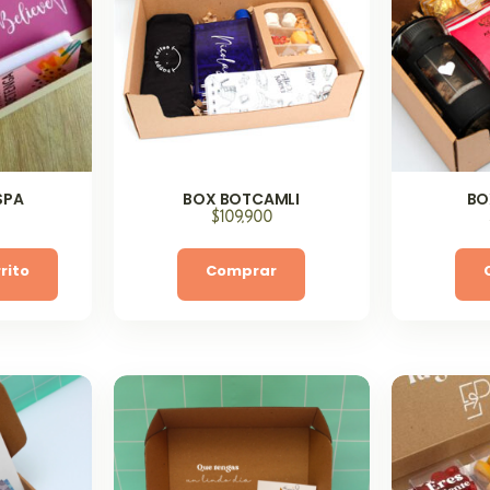
SPA
BOX BOTCAMLI
BO
$
109,900
rito
Comprar