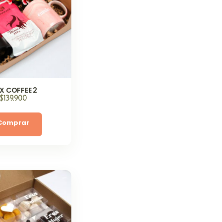
X COFFEE 2
$
139,900
Comprar