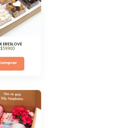
X ERESLOVE
$
59,900
Comprar