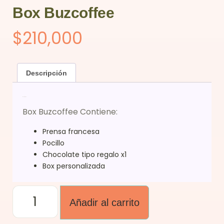
Box Buzcoffee
$
210,000
Descripción
Descripción
Box Buzcoffee Contiene:
Prensa francesa
Pocillo
Chocolate tipo regalo x1
Box personalizada
Añadir al carrito