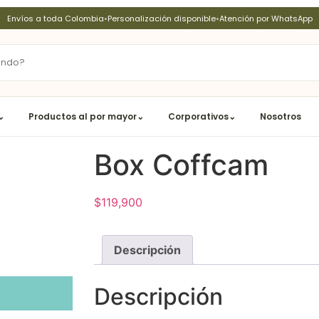
Envíos a toda Colombia
•
Personalización disponible
•
Atención por WhatsApp
⌄
Productos al por mayor
⌄
Corporativos
⌄
Nosotros
Box Coffcam
$
119,900
Descripción
Descripción