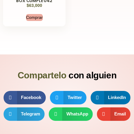
BOX CUMPLE 042
$
63,000
Comprar
Compartelo
con alguien
Facebook
Twitter
LinkedIn
Telegram
WhatsApp
Email