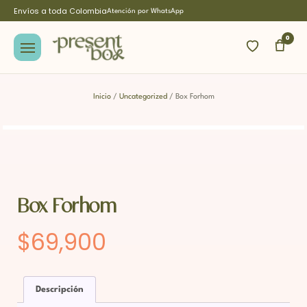
Envíos a toda Colombia
Atención por WhatsApp
0
Inicio
/
Uncategorized
/ Box Forhom
Box Forhom
$
69,900
Descripción