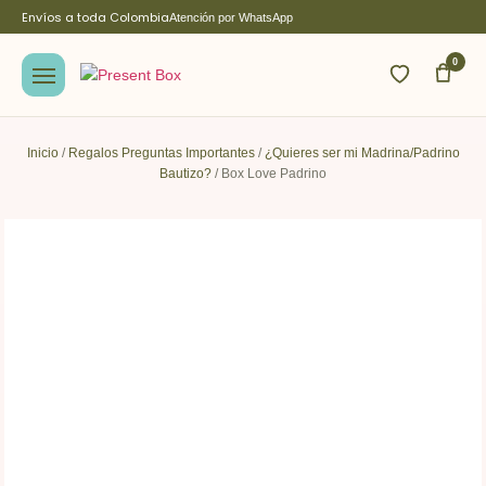
Envíos a toda Colombia
Atención por WhatsApp
0
Inicio
/
Regalos Preguntas Importantes
/
¿Quieres ser mi Madrina/Padrino
Bautizo?
/ Box Love Padrino