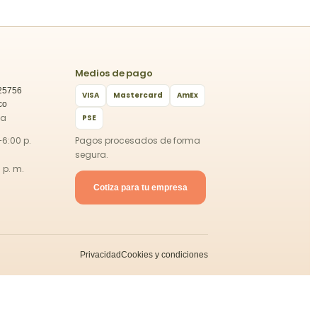
Medios de pago
25756
VISA
Mastercard
AmEx
co
ca
PSE
–6:00 p.
Pagos procesados de forma
segura.
 p. m.
Cotiza para tu empresa
Privacidad
Cookies y condiciones