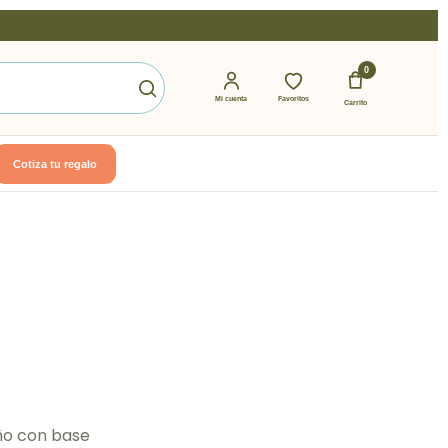
0
Mi cuenta
Favoritos
Carrito
Cotiza tu regalo
ño con base