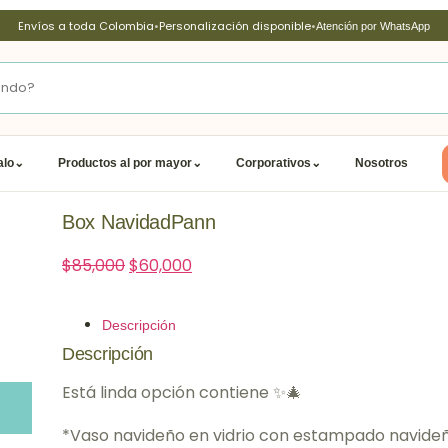
Envíos a toda Colombia
•
Personalización disponible
•
Atención por WhatsApp
alo
⌄
Productos al por mayor
⌄
Corporativos
⌄
Nosotros
Box NavidadPann
$
85,000
$
60,000
Descripción
Descripción
Está linda opción contiene ✨🎄
*Vaso navideño en vidrio con estampado navide