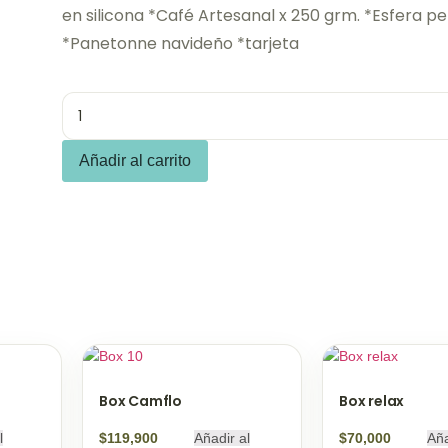
en silicona *Café Artesanal x 250 grm. *Esfera p
*Panetonne navideño *tarjeta
Añadir al carrito
Box Camflo
Box relax
l
$
119,900
Añadir al
$
70,000
Aña