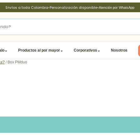
Envíos a toda Colombia
•
Personalización disponible
•
Atención por WhatsApp
alo
⌄
Productos al por mayor
⌄
Corporativos
⌄
Nosotros
da?
/ Box PMduo