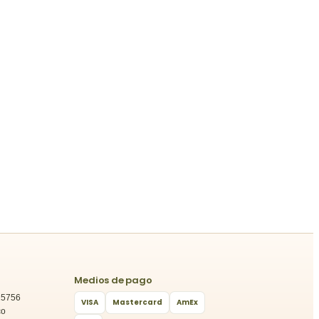
Medios de pago
25756
VISA
Mastercard
AmEx
co