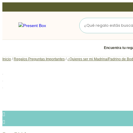
Ir
al
contenido
Encuentra tu reg
Inicio
/
Regalos Preguntas Importantes
/
¿Quieres ser mi Madrina/Padrino de Bo