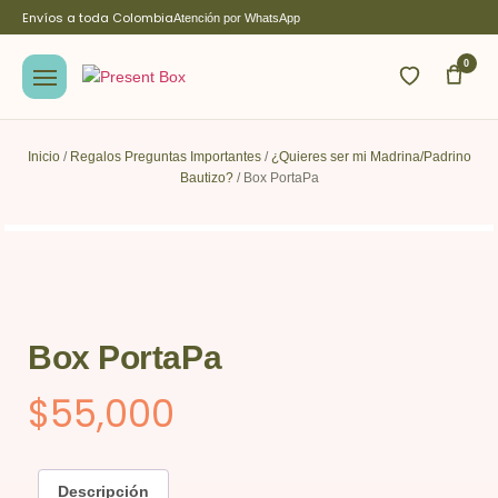
Envíos a toda Colombia
Atención por WhatsApp
0
Inicio
/
Regalos Preguntas Importantes
/
¿Quieres ser mi Madrina/Padrino
Bautizo?
/ Box PortaPa
Box PortaPa
$
55,000
Descripción