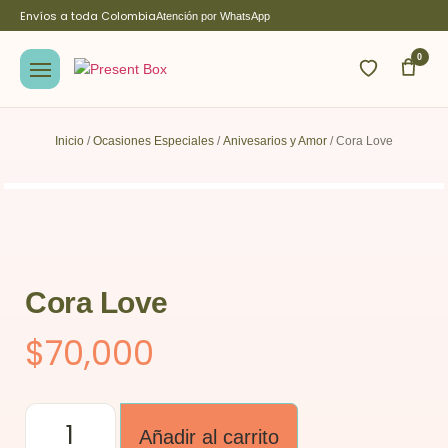
Envíos a toda Colombia
Atención por WhatsApp
0
Inicio
/
Ocasiones Especiales
/
Anivesarios y Amor
/ Cora Love
Cora Love
$
70,000
Añadir al carrito