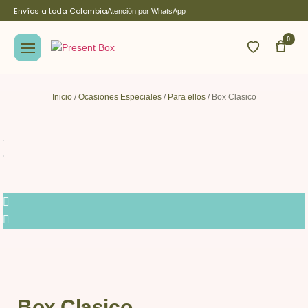
Envíos a toda Colombia
Atención por WhatsApp
0
Inicio
/
Ocasiones Especiales
/
Para ellos
/ Box Clasico
Box Clasico