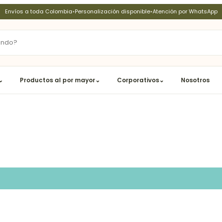
Envíos a toda Colombia
•
Personalización disponible
•
Atención por WhatsApp
⌄
Productos al por mayor
⌄
Corporativos
⌄
Nosotros