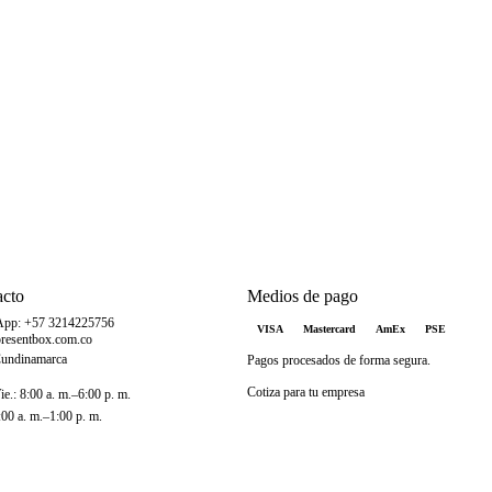
acto
Medios de pago
App: +57 3214225756
VISA
Mastercard
AmEx
PSE
resentbox.com.co
Cundinamarca
Pagos procesados de forma segura.
Cotiza para tu empresa
e.: 8:00 a. m.–6:00 p. m.
:00 a. m.–1:00 p. m.