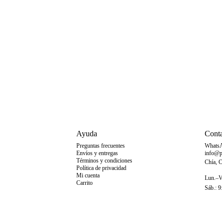
Ayuda
Cont
Preguntas frecuentes
Whats
Envíos y entregas
info@p
Términos y condiciones
Chía, 
Política de privacidad
Mi cuenta
Lun.–Vi
Carrito
Sáb.: 9