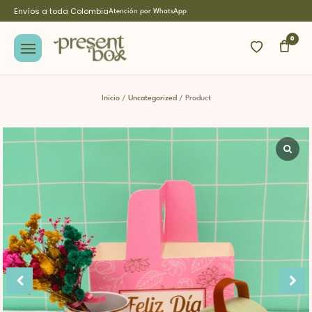
Envíos a toda Colombia
Atención por WhatsApp
0
Inicio
/
Uncategorized
/ Product