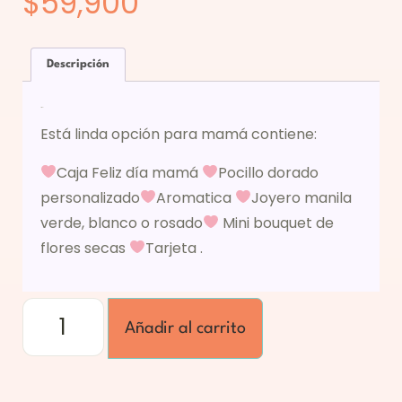
$
59,900
Descripción
Descripción
Está linda opción para mamá contiene:
Caja Feliz día mamá
Pocillo dorado
personalizado
Aromatica
Joyero manila
verde, blanco o rosado
Mini bouquet de
flores secas
Tarjeta .
Añadir al carrito