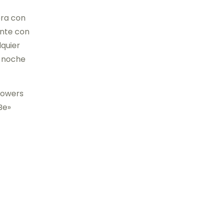
era con
ante con
lquier
a noche
showers
Be»