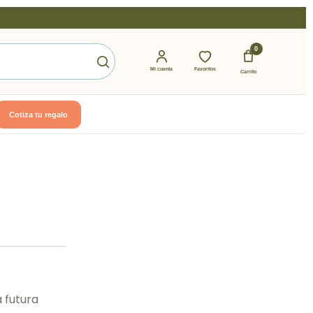
0
Mi cuenta
Favoritos
Carrito
Cotiza tu regalo
a futura