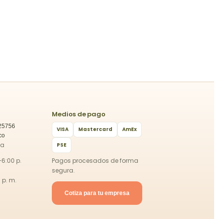
Medios de pago
25756
VISA
Mastercard
AmEx
co
ca
PSE
–6:00 p.
Pagos procesados de forma
segura.
 p. m.
Cotiza para tu empresa