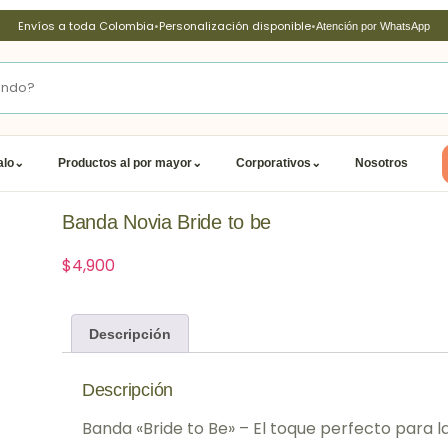
Envíos a toda Colombia
•
Personalización disponible
•
Atención por WhatsApp
alo
⌄
Productos al por mayor
⌄
Corporativos
⌄
Nosotros
Banda Novia Bride to be
$
4,900
Descripción
Descripción
Banda «Bride to Be» – El toque perfecto para l