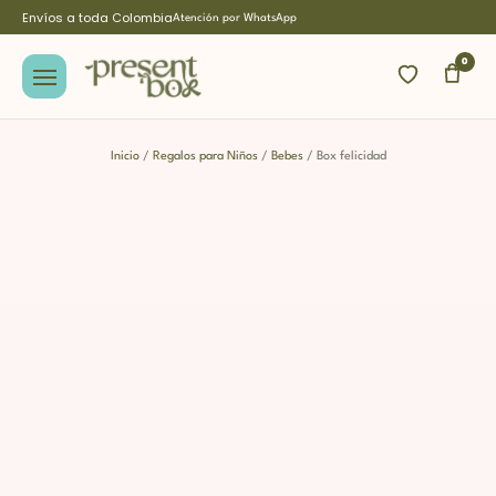
Envíos a toda Colombia
Atención por WhatsApp
0
Inicio
/
Regalos para Niños
/
Bebes
/ Box felicidad