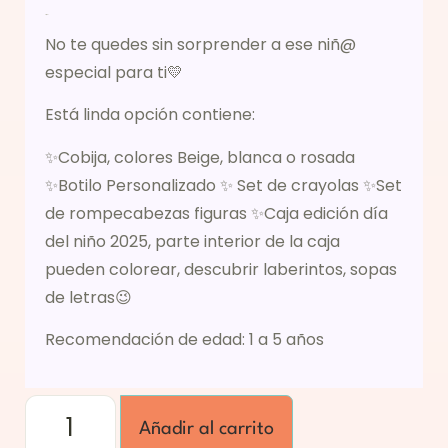
Descripción
No te quedes sin sorprender a ese niñ@
especial para ti💛
Está linda opción contiene:
✨Cobija, colores Beige, blanca o rosada
✨Botilo Personalizado ✨ Set de crayolas ✨Set
de rompecabezas figuras ✨Caja edición día
del niño 2025, parte interior de la caja
pueden colorear, descubrir laberintos, sopas
de letras😉
Recomendación de edad: 1 a 5 años
Añadir al carrito