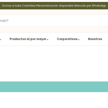
Envíos a toda Colombia
•
Personalización disponible
•
Atención por WhatsApp
⌄
Productos al por mayor
⌄
Corporativos
⌄
Nosotros