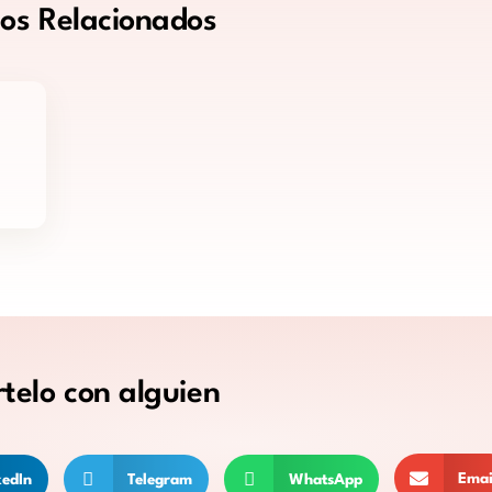
tos
Relacionados
telo
con alguien
Emai
kedIn
Telegram
WhatsApp