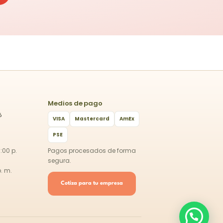
Medios de pago
6
VISA
Mastercard
AmEx
PSE
:00 p.
Pagos procesados de forma
segura.
p. m.
Cotiza para tu empresa