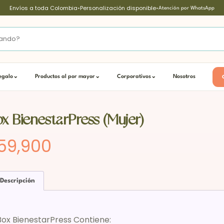
Envíos a toda Colombia
•
Personalización disponible
•
Atención por WhatsApp
egalo
⌄
Productos al por mayor
⌄
Corporativos
⌄
Nosotros
x BienestarPress (Mujer)
59,900
Descripción
Box BienestarPress Contiene: