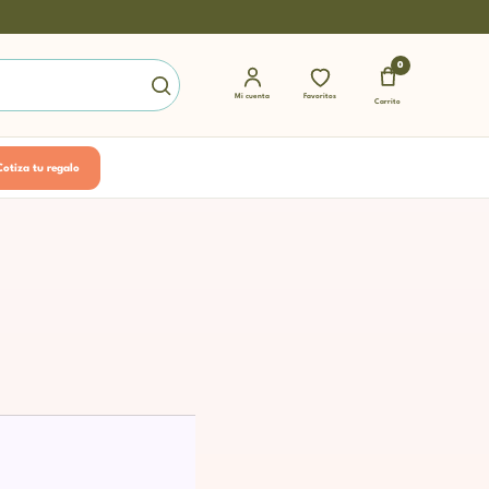
0
Mi cuenta
Favoritos
Carrito
Cotiza tu regalo