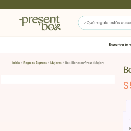
Encuentra tu r
Inicio
/
Regalos Express
/
Mujeres
/ Box BienestarPress (Mujer)
Bo
$
Descripción