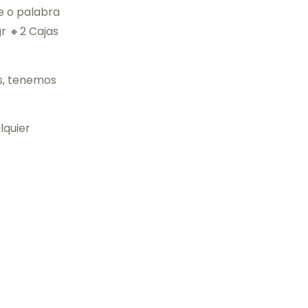
e o palabra
r 🔸2 Cajas
s, tenemos
lquier