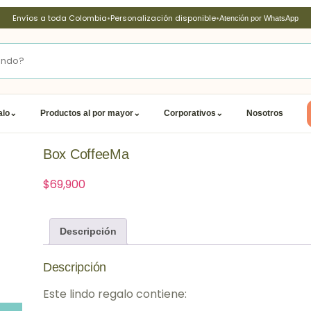
Envíos a toda Colombia
•
Personalización disponible
•
Atención por WhatsApp
alo
⌄
Productos al por mayor
⌄
Corporativos
⌄
Nosotros
Box CoffeeMa
$
69,900
Descripción
Descripción
Este lindo regalo contiene: