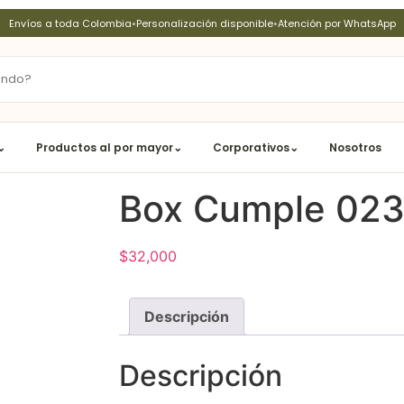
Envíos a toda Colombia
•
Personalización disponible
•
Atención por WhatsApp
⌄
Productos al por mayor
⌄
Corporativos
⌄
Nosotros
Box Cumple 02
$
32,000
Descripción
Descripción