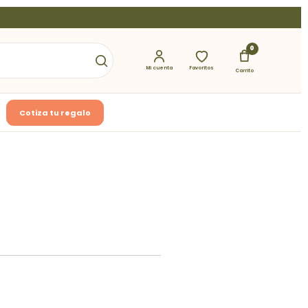
0
Mi cuenta
Favoritos
Carrito
Cotiza tu regalo
3