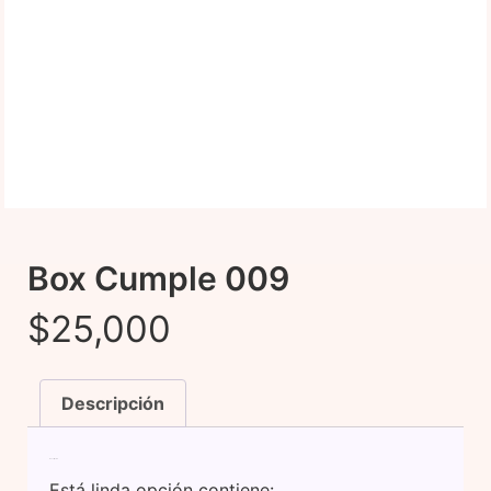
Box Cumple 009
$
25,000
Descripción
Descripción
Está linda opción contiene: