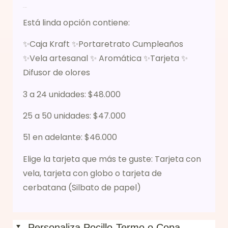
Descripción
Está linda opción contiene:
✨Caja Kraft ✨Portaretrato Cumpleaños
✨Vela artesanal ✨ Aromática ✨Tarjeta ✨
Difusor de olores
3 a 24 unidades: $48.000
25 a 50 unidades: $47.000
51 en adelante: $46.000
Elige la tarjeta que más te guste: Tarjeta con
vela, tarjeta con globo o tarjeta de
cerbatana (Silbato de papel)
Personaliza Pocillo-Termo o Copa