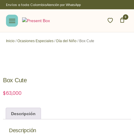
Envíos a toda Colombia
Atención por WhatsApp
0
Inicio
/
Ocasiones Especiales
/
Día del Niño
/ Box Cute
Box Cute
$
63,000
Descripción
Descripción