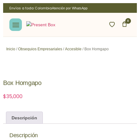
Envíos a toda Colombia
Atención por WhatsApp
0
Inicio
/
Obsequios Empresariales
/
Accesible
/ Box Homgapo
Box Homgapo
$
35,000
Descripción
Descripción