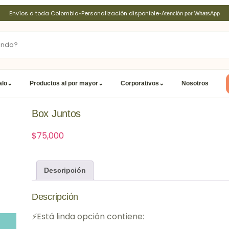
Envíos a toda Colombia
•
Personalización disponible
•
Atención por WhatsApp
alo
⌄
Productos al por mayor
⌄
Corporativos
⌄
Nosotros
Box Juntos
$
75,000
Descripción
Descripción
⚡Está linda opción contiene: