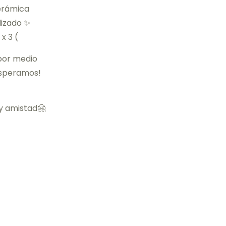
erámica
lizado ✨
x 3 (
 por medio
esperamos!
y amistad🤗