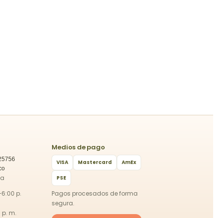
Medios de pago
25756
VISA
Mastercard
AmEx
co
ca
PSE
–6:00 p.
Pagos procesados de forma
segura.
 p. m.