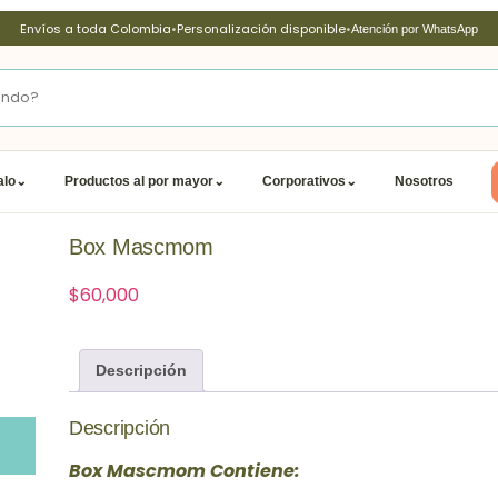
Envíos a toda Colombia
•
Personalización disponible
•
Atención por WhatsApp
alo
⌄
Productos al por mayor
⌄
Corporativos
⌄
Nosotros
Box Mascmom
$
60,000
Descripción
Descripción
Box Mascmom Contiene: