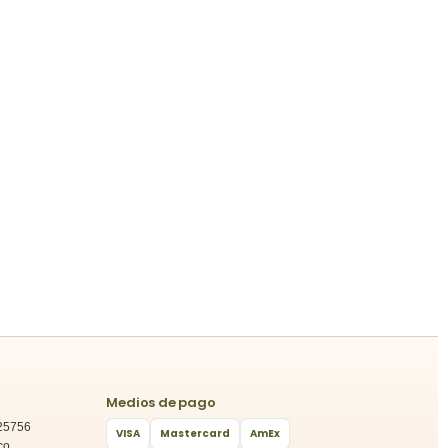
Medios de pago
25756
VISA
Mastercard
AmEx
co