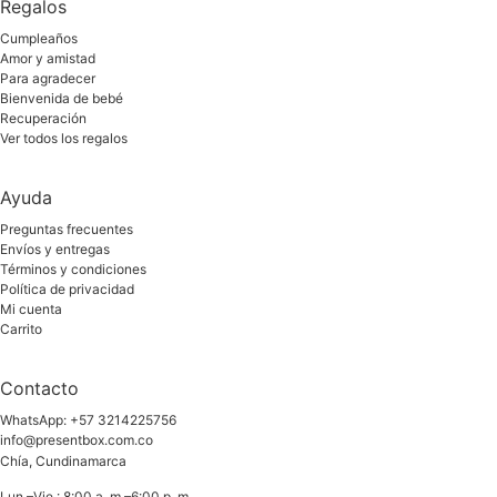
Regalos
Cumpleaños
Amor y amistad
Para agradecer
Bienvenida de bebé
Recuperación
Ver todos los regalos
Ayuda
Preguntas frecuentes
Envíos y entregas
Términos y condiciones
Política de privacidad
Mi cuenta
Carrito
Contacto
WhatsApp: +57 3214225756
info@presentbox.com.co
Chía, Cundinamarca
Lun.–Vie.: 8:00 a. m.–6:00 p. m.