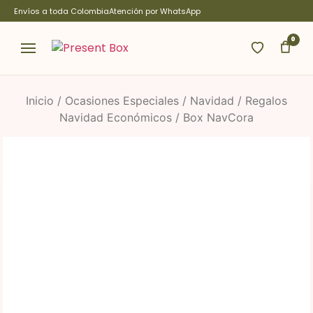
Ir
Envíos a toda Colombia
Atención por WhatsApp
al
contenido
0
Inicio
/
Ocasiones Especiales
/
Navidad
/
Regalos
Navidad Económicos
/ Box NavCora