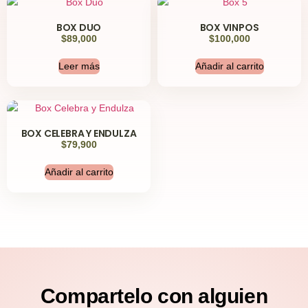
BOX DUO
BOX VINPOS
$
89,000
$
100,000
Leer más
Añadir al carrito
BOX CELEBRA Y ENDULZA
$
79,900
Añadir al carrito
Compartelo
con alguien