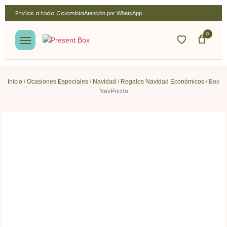
Envíos a toda Colombia
Atención por WhatsApp
0
Inicio
/
Ocasiones Especiales
/
Navidad
/
Regalos Navidad Económicos
/ Box
NavPocdo