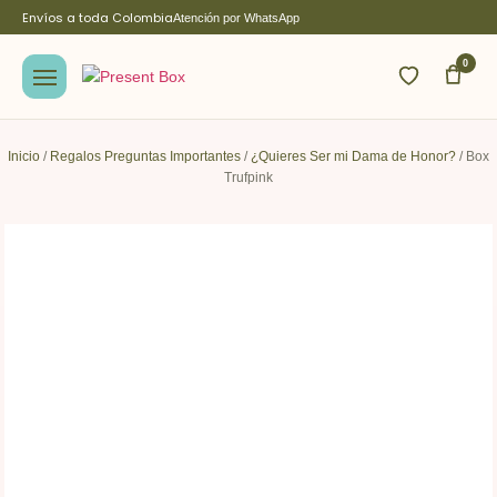
Envíos a toda Colombia
Atención por WhatsApp
0
Inicio
/
Regalos Preguntas Importantes
/
¿Quieres Ser mi Dama de Honor?
/ Box
Trufpink