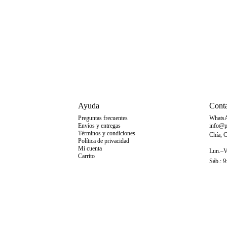
Ayuda
Cont
Preguntas frecuentes
Whats
Envíos y entregas
info@p
Términos y condiciones
Chía, 
Política de privacidad
Mi cuenta
Lun.–Vi
Carrito
Sáb.: 9