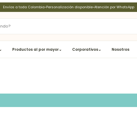
Envíos a toda Colombia
•
Personalización disponible
•
Atención por WhatsApp
⌄
Productos al por mayor
⌄
Corporativos
⌄
Nosotros