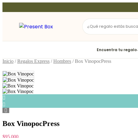
Ir
al
contenido
Encuentra tu regalo
Inicio
/
Regalos Express
/
Hombres
/ Box VinopocPress
Box VinopocPress
$
95,000