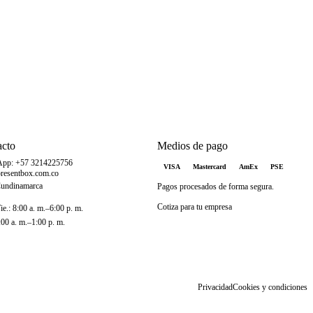
acto
Medios de pago
App: +57 3214225756
VISA
Mastercard
AmEx
PSE
resentbox.com.co
Cundinamarca
Pagos procesados de forma segura.
Cotiza para tu empresa
e.: 8:00 a. m.–6:00 p. m.
:00 a. m.–1:00 p. m.
Privacidad
Cookies y condiciones