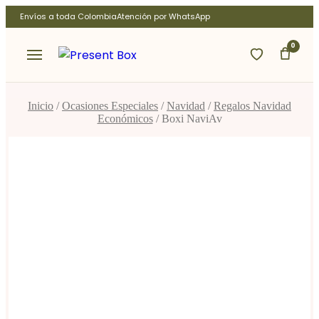
Ir
Envíos a toda Colombia
Atención por WhatsApp
al
contenido
0
Inicio
/
Ocasiones Especiales
/
Navidad
/
Regalos Navidad
Económicos
/ Boxi NaviAv