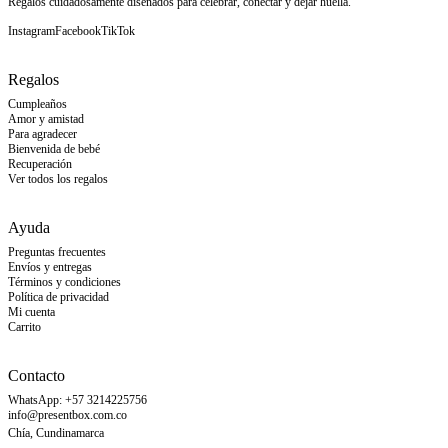
Regalos cuidadosamente diseñados para celebrar, conectar y dejar huella.
Instagram
Facebook
TikTok
Regalos
Cumpleaños
Amor y amistad
Para agradecer
Bienvenida de bebé
Recuperación
Ver todos los regalos
Ayuda
Preguntas frecuentes
Envíos y entregas
Términos y condiciones
Política de privacidad
Mi cuenta
Carrito
Contacto
WhatsApp: +57 3214225756
info@presentbox.com.co
Chía, Cundinamarca