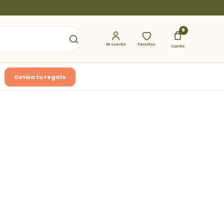
0
Mi cuenta
Favoritos
Carrito
Cotiza tu regalo