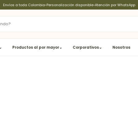
Envíos a toda Colombia
•
Personalización disponible
•
Atención por WhatsApp
⌄
Productos al por mayor
⌄
Corporativos
⌄
Nosotros