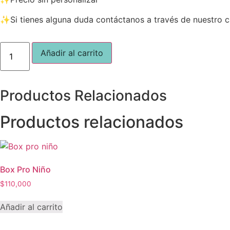
✨Si tienes alguna duda contáctanos a través de nuestr
Caja
Añadir al carrito
Ventana
Blanca
cantidad
Productos
Relacionados
Productos relacionados
Box Pro Niño
$
110,000
Añadir al carrito