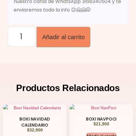
nuestro canal de WhatsApp 3168340504 y te
enviaremos toda la info 😉🤗🤗🤭
Añadir al carrito
Productos
Relacionados
BOXI NAVIDAD
BOXI NAVPOCI
$
21,900
CALENDARIO
$
32,900
Añadir al carrito