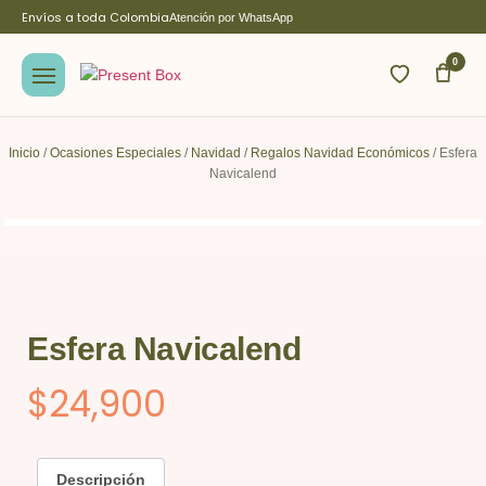
Envíos a toda Colombia
Atención por WhatsApp
0
Inicio
/
Ocasiones Especiales
/
Navidad
/
Regalos Navidad Económicos
/ Esfera
Navicalend
Esfera Navicalend
$
24,900
Descripción