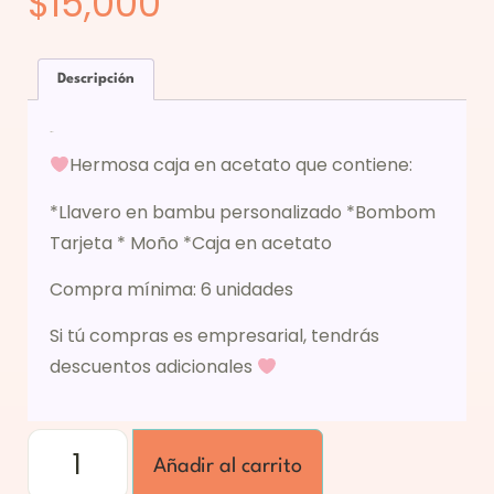
$
15,000
Descripción
Descripción
Hermosa caja en acetato que contiene:
*Llavero en bambu personalizado *Bombom
Tarjeta * Moño *Caja en acetato
Compra mínima: 6 unidades
Si tú compras es empresarial, tendrás
descuentos adicionales
Añadir al carrito