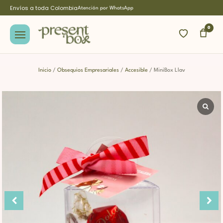
Envíos a toda Colombia
Atención por WhatsApp
0
Inicio
/
Obsequios Empresariales
/
Accesible
/ MiniBox Llav