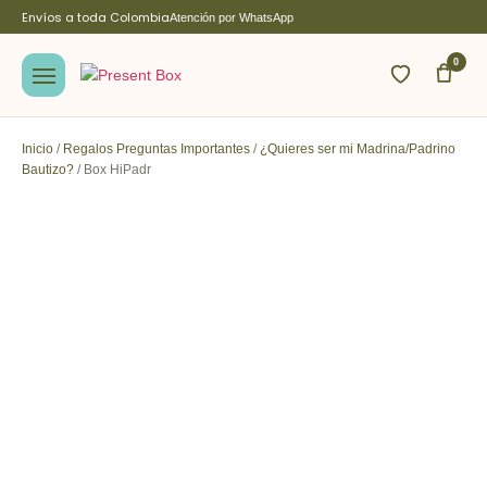
Envíos a toda Colombia
Atención por WhatsApp
0
Inicio
/
Regalos Preguntas Importantes
/
¿Quieres ser mi Madrina/Padrino
Bautizo?
/ Box HiPadr