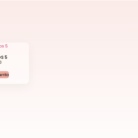
S 5
0
rrito