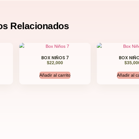
os
Relacionados
BOX NIÑOS 7
BOX NIÑO
$
22,000
$
35,00
Añadir al carrito
Añadir al ca