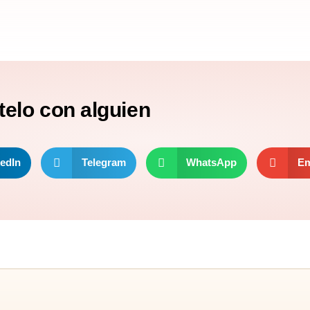
telo
con alguien
edIn
Telegram
WhatsApp
Em