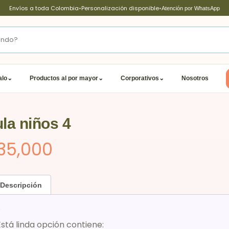
Envíos a toda Colombia
•
Personalización disponible
•
Atención por WhatsApp
alo
⌄
Productos al por mayor
⌄
Corporativos
⌄
Nosotros
ula niños 4
35,000
Descripción
ón
Está linda opción contiene: