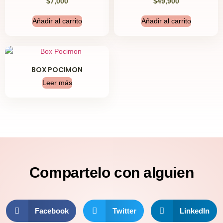
$
7,000
$
49,900
Añadir al carrito
Añadir al carrito
BOX POCIMON
Leer más
Compartelo
con alguien
Facebook
Twitter
LinkedIn