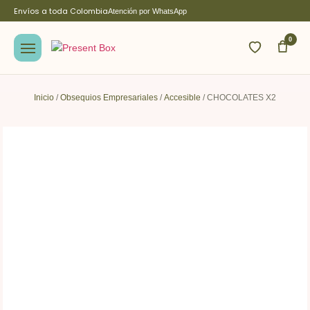
Envíos a toda Colombia
Atención por WhatsApp
0
Inicio
/
Obsequios Empresariales
/
Accesible
/ CHOCOLATES X2