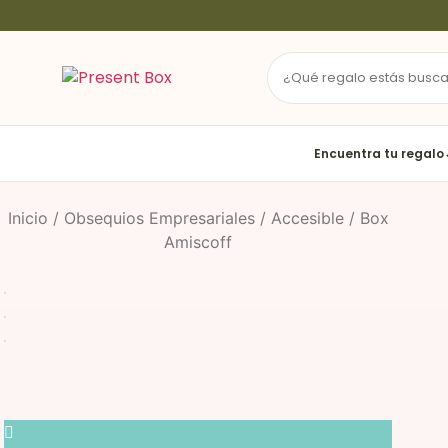
Ir
al
contenido
Encuentra tu regalo
Inicio
/
Obsequios Empresariales
/
Accesible
/ Box
Amiscoff