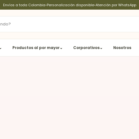
Envíos a toda Colombia
•
Personalización disponible
•
Atención por WhatsApp
⌄
Productos al por mayor
⌄
Corporativos
⌄
Nosotros