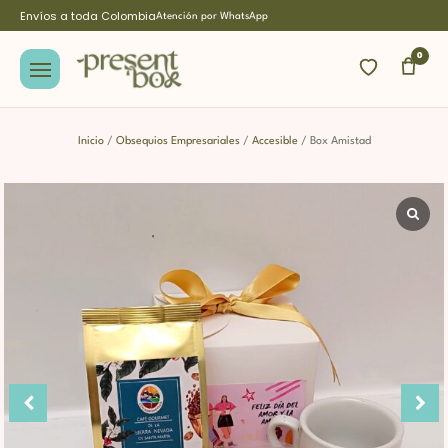
Envíos a toda Colombia
Atención por WhatsApp
0
Inicio
/
Obsequios Empresariales
/
Accesible
/ Box Amistad