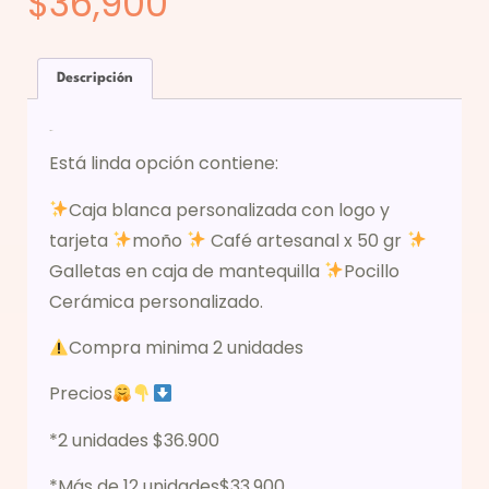
$
36,900
Descripción
Descripción
Está linda opción contiene:
Caja blanca personalizada con logo y
tarjeta
moño
Café artesanal x 50 gr
Galletas en caja de mantequilla
Pocillo
Cerámica personalizado.
Compra minima 2 unidades
Precios
*2 unidades $36.900
*Más de 12 unidades$33.900