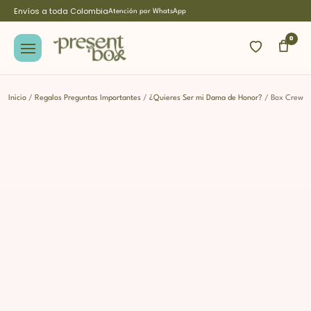
Envíos a toda Colombia
Atención por WhatsApp
0
Inicio
/
Regalos Preguntas Importantes
/
¿Quieres Ser mi Dama de Honor?
/ Box Crew