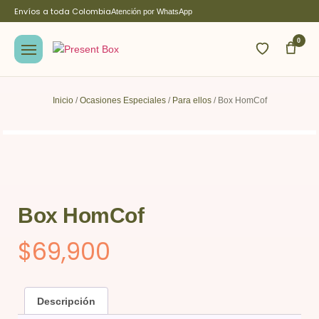
Envíos a toda Colombia
Atención por WhatsApp
0
Inicio
/
Ocasiones Especiales
/
Para ellos
/ Box HomCof
Box HomCof
$
69,900
Descripción