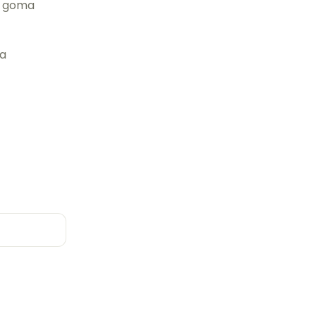
n goma
ra