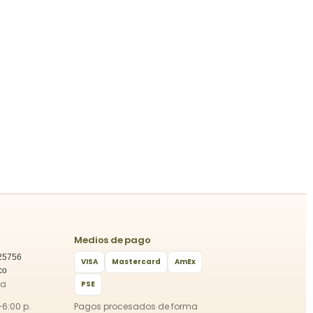
Medios de pago
25756
VISA
Mastercard
AmEx
co
ca
PSE
–6:00 p.
Pagos procesados de forma