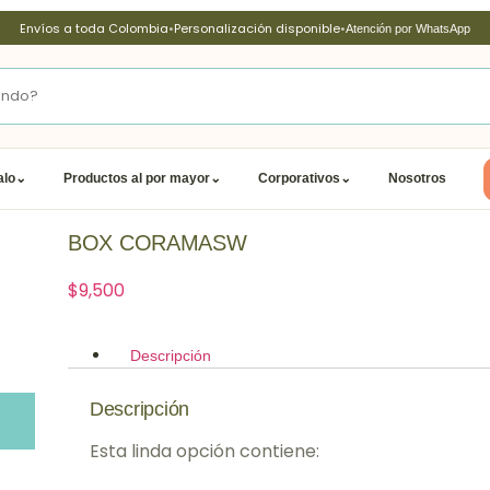
Envíos a toda Colombia
•
Personalización disponible
•
Atención por WhatsApp
alo
⌄
Productos al por mayor
⌄
Corporativos
⌄
Nosotros
BOX CORAMASW
$
9,500
Descripción
Descripción
Esta linda opción contiene: