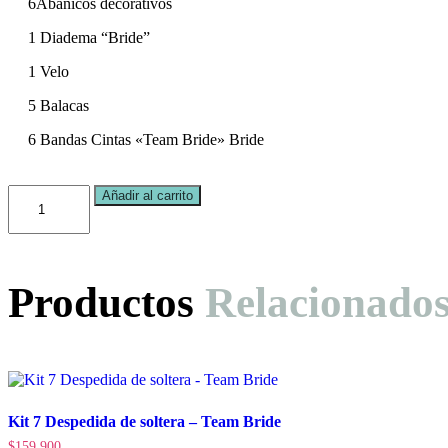
6Abanicos decorativos
1 Diadema “Bride”
1 Velo
5 Balacas
6 Bandas Cintas «Team Bride» Bride
Kit
Añadir al carrito
1
despedida
de
soltera
-
Productos
Relacionado
Team
bride
cantidad
Kit 7 Despedida de soltera – Team Bride
$
159,900