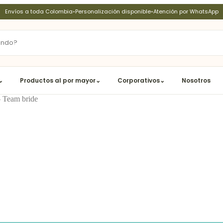
Envíos a toda Colombia
•
Personalización disponible
•
Atención por WhatsApp
⌄
Productos al por mayor
⌄
Corporativos
⌄
Nosotros
– Team bride