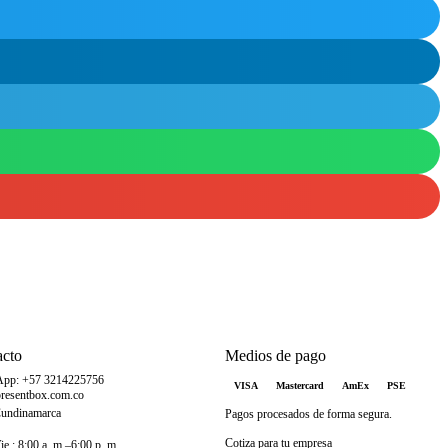
acto
Medios de pago
App: +57 3214225756
VISA
Mastercard
AmEx
PSE
resentbox.com.co
Cundinamarca
Pagos procesados de forma segura.
Cotiza para tu empresa
e.: 8:00 a. m.–6:00 p. m.