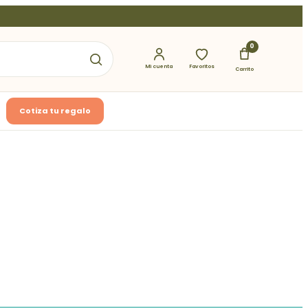
0
Mi cuenta
Favoritos
Carrito
Cotiza tu regalo