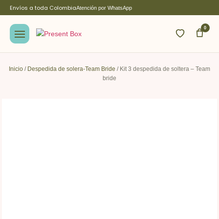
Envíos a toda Colombia
Atención por WhatsApp
0
Inicio
/
Despedida de solera-Team Bride
/ Kit 3 despedida de soltera – Team
bride