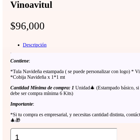
Vinoavitul
$
96,000
Descripción
Descripción
Contiene
:
*Tula Navideña estampada ( se puede personalizar con logo) * 
*Cobija Navideña x 1*1 mt
Cantidad Mínima de compra: 1
Unidad🎄 (Estampado básico, si 
debe ser compra mínima 6 Kits)
Importante
:
*Si tu compra es empresarial, y necesitas cantidad distinta, contá
🎄🎁
Vinoavitul
cantidad