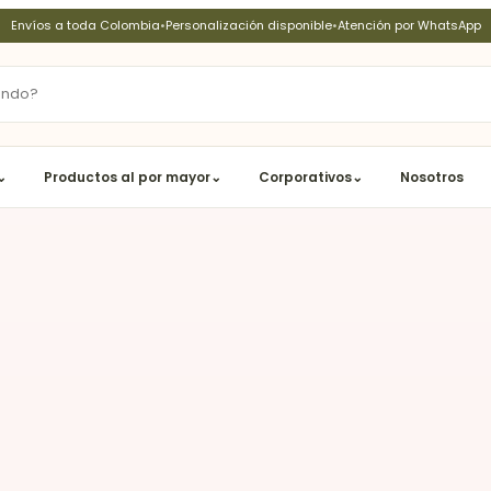
Envíos a toda Colombia
•
Personalización disponible
•
Atención por WhatsApp
⌄
Productos al por mayor
⌄
Corporativos
⌄
Nosotros