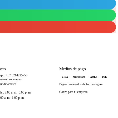
acto
Medios de pago
App: +57 3214225756
VISA
Mastercard
AmEx
PSE
resentbox.com.co
Cundinamarca
Pagos procesados de forma segura.
Cotiza para tu empresa
e.: 8:00 a. m.–6:00 p. m.
:00 a. m.–1:00 p. m.