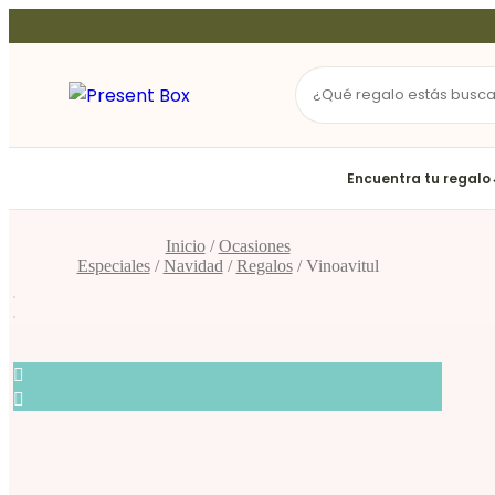
Ir
al
contenido
Encuentra tu regalo
Inicio
/
Ocasiones
Especiales
/
Navidad
/
Regalos
/ Vinoavitul