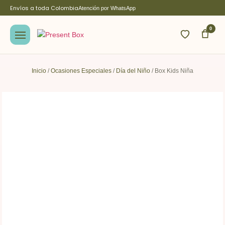
Envíos a toda Colombia
Atención por WhatsApp
0
Inicio
/
Ocasiones Especiales
/
Día del Niño
/ Box Kids Niña