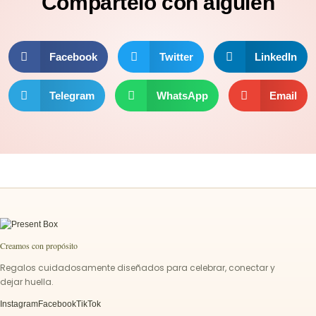
Compartelo
con alguien
Facebook
Twitter
LinkedIn
Telegram
WhatsApp
Email
Creamos con propósito
Regalos cuidadosamente diseñados para celebrar, conectar y
dejar huella.
Instagram
Facebook
TikTok