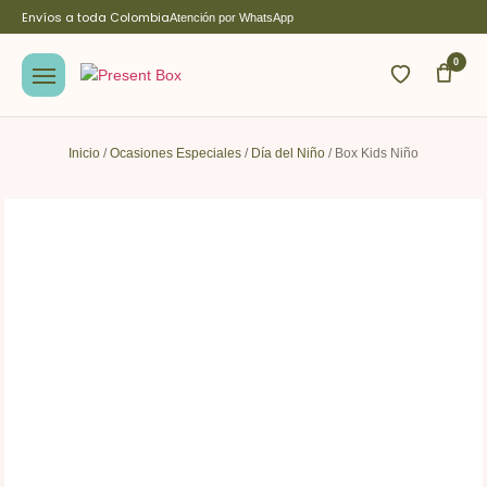
Envíos a toda Colombia
Atención por WhatsApp
0
Inicio
/
Ocasiones Especiales
/
Día del Niño
/ Box Kids Niño