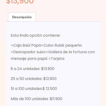
$
13,900
Descripción
Descripción
Esta linda opción contiene:
⭐Caja Baúl Papá⭐Cubo Rubik pequeño
⭐Destapador suizo⭐Galleta de la fortuna con
mensaje para papá ⭐Tarjeta
6 a 24 unidades: $13.900
25 a 50 unidades: $12.900
51 a 100 unidades:$ 12.500
Más de 100 unidades :$11.900