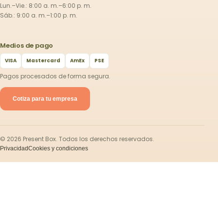
Lun.–Vie.: 8:00 a. m.–6:00 p. m.
Sáb.: 9:00 a. m.–1:00 p. m.
Medios de pago
VISA
Mastercard
AmEx
PSE
Pagos procesados de forma segura.
Cotiza para tu empresa
©
2026
Present Box. Todos los derechos reservados.
Privacidad
Cookies y condiciones
¿Necesitas ayuda?
1
🤔 ¿Tienes Dudas?
Hola! 👋🏻